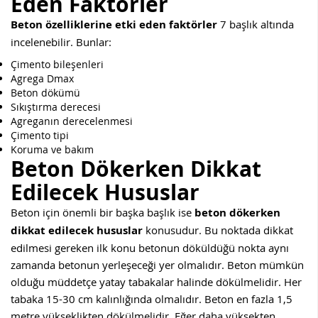
Eden Faktörler
Beton özelliklerine etki eden faktörler
7 başlık altında
incelenebilir. Bunlar:
Çimento bileşenleri
Agrega Dmax
Beton dökümü
Sıkıştırma derecesi
Agreganın derecelenmesi
Çimento tipi
Koruma ve bakım
Beton Dökerken Dikkat
Edilecek Hususlar
Beton için önemli bir başka başlık ise
beton dökerken
dikkat edilecek hususlar
konusudur. Bu noktada dikkat
edilmesi gereken ilk konu betonun döküldüğü nokta aynı
zamanda betonun yerleşeceği yer olmalıdır. Beton mümkün
olduğu müddetçe yatay tabakalar halinde dökülmelidir. Her
tabaka 15-30 cm kalınlığında olmalıdır. Beton en fazla 1,5
metre yükseklikten dökülmelidir. Eğer daha yüksekten