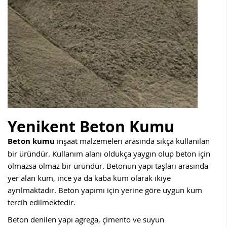
Yenikent Beton Kumu
Beton kumu
inşaat malzemeleri arasında sıkça kullanılan
bir üründür. Kullanım alanı oldukça yaygın olup beton için
olmazsa olmaz bir üründür. Betonun yapı taşları arasında
yer alan kum, ince ya da kaba kum olarak ikiye
ayrılmaktadır. Beton yapımı için yerine göre uygun kum
tercih edilmektedir.
Beton denilen yapı agrega, çimento ve suyun