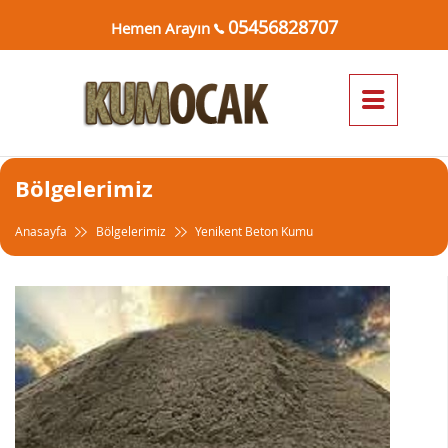
05456828707
Hemen Arayın
Bölgelerimiz
Anasayfa
Bölgelerimiz
Yenikent Beton Kumu