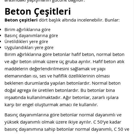
Beton Çeşitleri
Beton çeşitleri
dört başlık altında incelenebilir. Bunlar:
Birim ağırlıklarına göre
Basınç dayanımlarına göre
Üretildikleri yere göre
Uygulandıkları yere göre
Birim ağırlıklarına göre betonlar hafif beton, normal beton
ve ağır beton olmak üzere üç gruba ayrılır. Hafif beton atık
maddelerin değerlendirilmesini sağlamak ve yapı
elemanından ısı, ses ve hafiflik özelliklerinin olması
beklenen durumlarda yapılan betonlardır. Normal beton
doğal agrega ile üretilen betonlardır. Bu betonlar bina
inşaatında kullanılmaktadır. Ağır betonlar, zararlı ışılara
karşı bir engel oluşturmak amacı ile kullanılır.
Basınç dayanımlarına göre betonlar normal dayanımlı ve
yüksek dayanımlı olmak üzere ikiye ayrılır. C 50’ye kadar
basınç dayanımına sahip betonlar normal dayanımlı, C 50 ve