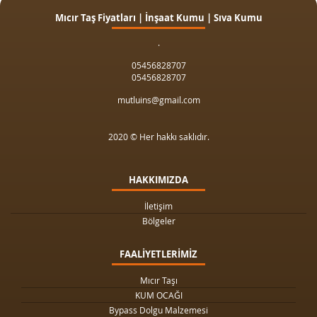
Mıcır Taş Fiyatları | İnşaat Kumu | Sıva Kumu
.
05456828707
05456828707
mutluins@gmail.com
2020 © Her hakkı saklıdır.
HAKKIMIZDA
İletişim
Bölgeler
FAALİYETLERİMİZ
Mıcır Taşı
KUM OCAĞI
Bypass Dolgu Malzemesi