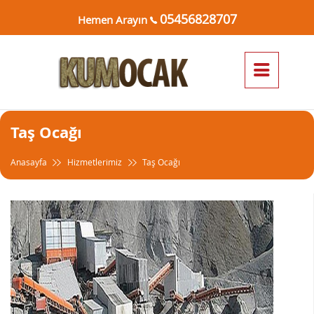
05456828707
Hemen Arayın
Taş Ocağı
Anasayfa
Hizmetlerimiz
Taş Ocağı