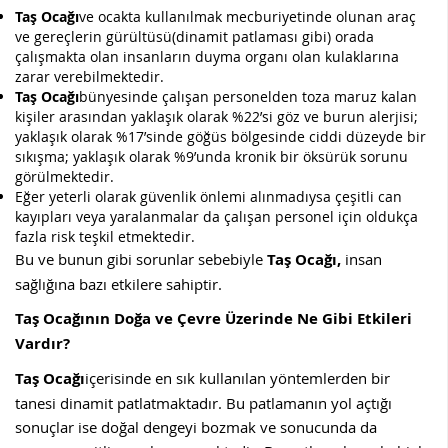
Taş Ocağı
ve ocakta kullanılmak mecburiyetinde olunan araç
ve gereçlerin gürültüsü(dinamit patlaması gibi) orada
çalışmakta olan insanların duyma organı olan kulaklarına
zarar verebilmektedir.
Taş Ocağı
bünyesinde çalışan personelden toza maruz kalan
kişiler arasından yaklaşık olarak %22’si göz ve burun alerjisi;
yaklaşık olarak %17’sinde göğüs bölgesinde ciddi düzeyde bir
sıkışma; yaklaşık olarak %9’unda kronik bir öksürük sorunu
görülmektedir.
Eğer yeterli olarak güvenlik önlemi alınmadıysa çeşitli can
kayıpları veya yaralanmalar da çalışan personel için oldukça
fazla risk teşkil etmektedir.
Bu ve bunun gibi sorunlar sebebiyle
Taş Ocağı,
insan
sağlığına bazı etkilere sahiptir.
Taş Ocağının Doğa ve Çevre Üzerinde Ne Gibi Etkileri
Vardır?
Taş Ocağı
içerisinde en sık kullanılan yöntemlerden bir
tanesi dinamit patlatmaktadır. Bu patlamanın yol açtığı
sonuçlar ise doğal dengeyi bozmak ve sonucunda da