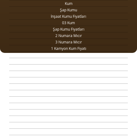
Kum
Şap Kumu
İnşaat Kumu Fiyatları
03 Kum
Şap Kumu Fiyatları
2 Numara Mıcır
3 Numara Mıcır
1 Kamyon Kum Fiyatı
1 Ton Kum Fiyatı
Drenaj Dolgu Malzemesi
Kilit Taşı Tozu Fiyatları
Yol Dolgu Mıcırı
1 Metreküp kum fiyatı
4 Numara Mıcır
Taş Ocağı
Şap Kumu Ankara
Beton Kumu
Temel Dolgu Malzemesi
Sıva Kumu
Şap Betonu
Beton Mozaik