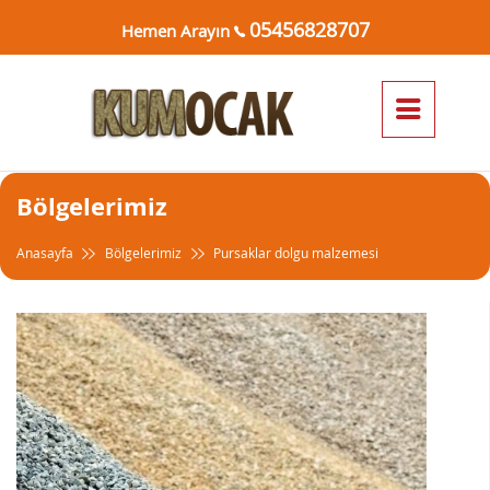
05456828707
Hemen Arayın
Bölgelerimiz
Anasayfa
Bölgelerimiz
Pursaklar dolgu malzemesi