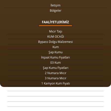
İletişim
Bölgeler
FAALİYETLERİMİZ
Mıcır Taşı
KUM OCAĞI
Bypass Dolgu Malzemesi
Kum
Şap Kumu
İnşaat Kumu Fiyatları
03 Kum
Şap Kumu Fiyatları
2 Numara Mıcır
3 Numara Mıcır
1 Kamyon Kum Fiyatı
1 Ton Kum Fiyatı
Drenaj Dolgu Malzemesi
Kilit Taşı Tozu Fiyatları
Yol Dolgu Mıcırı
1 Metreküp kum fiyatı