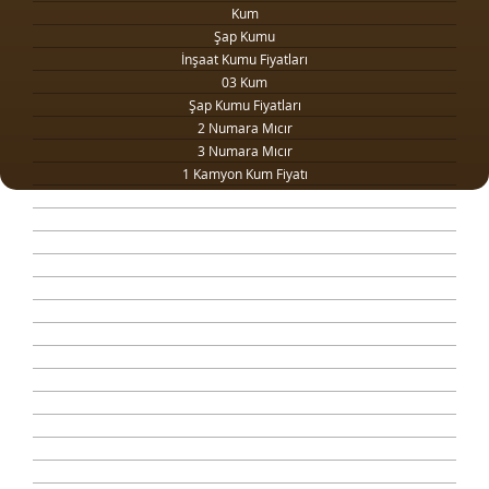
Kum
Şap Kumu
İnşaat Kumu Fiyatları
03 Kum
Şap Kumu Fiyatları
2 Numara Mıcır
3 Numara Mıcır
1 Kamyon Kum Fiyatı
1 Ton Kum Fiyatı
Drenaj Dolgu Malzemesi
Kilit Taşı Tozu Fiyatları
Yol Dolgu Mıcırı
1 Metreküp kum fiyatı
4 Numara Mıcır
Taş Ocağı
Şap Kumu Ankara
Beton Kumu
Temel Dolgu Malzemesi
Sıva Kumu
Şap Betonu
Beton Mozaik