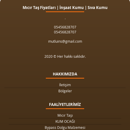
Mıcır Taş Fiyatları | İnşaat Kumu | Sıva Kumu
.
05456828707
05456828707
mutluins@gmail.com
2020 © Her hakkı saklıdır.
HAKKIMIZDA
İletişim
Bölgeler
FAALİYETLERİMİZ
Mıcır Taşı
KUM OCAĞI
Bypass Dolgu Malzemesi