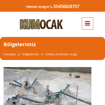
05456828707
Hemen Arayın
Bölgelerimiz
Anasayfa
Bölgelerimiz
Ankara incek Kum ocağı