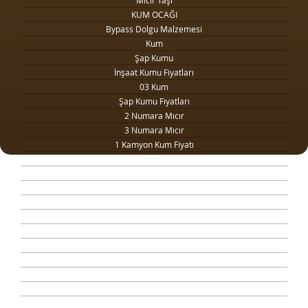
Mıcır Taşı
KUM OCAĞI
Bypass Dolgu Malzemesi
Kum
Şap Kumu
İnşaat Kumu Fiyatları
03 Kum
Şap Kumu Fiyatları
2 Numara Mıcır
3 Numara Mıcır
1 Kamyon Kum Fiyatı
1 Ton Kum Fiyatı
Drenaj Dolgu Malzemesi
Kilit Taşı Tozu Fiyatları
Yol Dolgu Mıcırı
1 Metreküp kum fiyatı
4 Numara Mıcır
Taş Ocağı
Şap Kumu Ankara
Beton Kumu
Temel Dolgu Malzemesi
Sıva Kumu