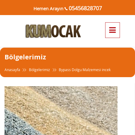
05456828707
Hemen Arayın
Bölgelerimiz
Anasayfa
Bölgelerimiz
Bypass Dolgu Malzemesi incek