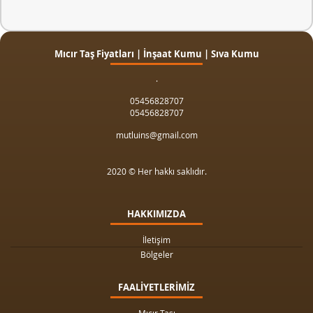
Mıcır Taş Fiyatları | İnşaat Kumu | Sıva Kumu
.
05456828707
05456828707
mutluins@gmail.com
2020 © Her hakkı saklıdır.
HAKKIMIZDA
İletişim
Bölgeler
FAALİYETLERİMİZ