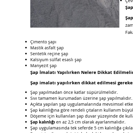
Çev
Şap
Şa
zam
Fak
Çimento şapı
Mastik asfalt şap
Sentetik reçine şap
Kalsiyum sülfat esaslı şap
Manyezit şap
Şap İmalatı Yapılırken Nelere Dikkat Edilmeli
Şap imalatı yapılırken dikkat edilmesi gerek
Şap yapılmadan önce katlar süpürülmelidir.
Sıvı tamamen kurumadan üzerine şap yapılmalıdır.
Açıkta yapılan şap uygulamalarında mevsimsel etken
Şap kalınlığına göre rendeli çıtaların kullanım büyük
Döşeme için kullanılan şap duvar yüzeyinde de kullan
Şap kalınlığı
en az 2,5 cm olarak ayarlanmalıdır.
Şap uygulamasında tek seferde 5 cm kalınlığa çıkılab