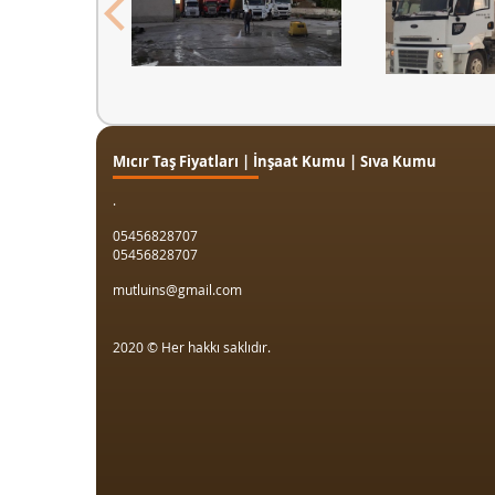
Mıcır Taş Fiyatları | İnşaat Kumu | Sıva Kumu
.
05456828707
05456828707
mutluins@gmail.com
2020 © Her hakkı saklıdır.