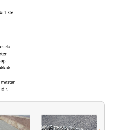
irlikte
mesela
kten
şap
akkak
n mastar
ıdır.