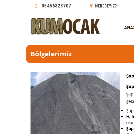
05456828707
NEREDEYİZ?
ANA
Bölgelerimiz
Şap
Şa
şap
şeki
Şap
Haf
ola
Şa