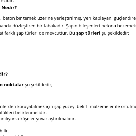
recidir.
 Nedir?
p
, beton bir temek üzerine yerleştirilmiş, yeri kaplayan, güçlendir
anda düzleştiren bir tabakadır. Şapın bileşenleri betona bezemek
at farklı şap türleri de mevcuttur. Bu
şap türleri
şu şekildedir;
dir?
en
noktalar
şu şekildedir;
lerden koruyabilmek için şap yüzeyi belirli malzemeler ile örtülme
lükleri belirlenmelidir.
ılıyorsa köşeler yuvarlaştırılmalıdır.
ilir.