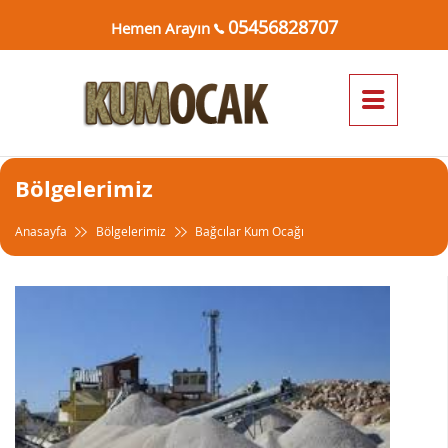
05456828707
Hemen Arayın
Bölgelerimiz
Anasayfa
Bölgelerimiz
Bağcılar Kum Ocağı