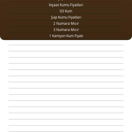
İnşaat Kumu Fiyatları
03 Kum
Şap Kumu Fiyatları
2 Numara Mıcır
3 Numara Mıcır
1 Kamyon Kum Fiyatı
1 Ton Kum Fiyatı
Drenaj Dolgu Malzemesi
Kilit Taşı Tozu Fiyatları
Yol Dolgu Mıcırı
1 Metreküp kum fiyatı
4 Numara Mıcır
Taş Ocağı
Şap Kumu Ankara
Beton Kumu
Temel Dolgu Malzemesi
Sıva Kumu
Şap Betonu
Beton Mozaik
Çimento Fiyatları
063 Dolgu Malzemesi