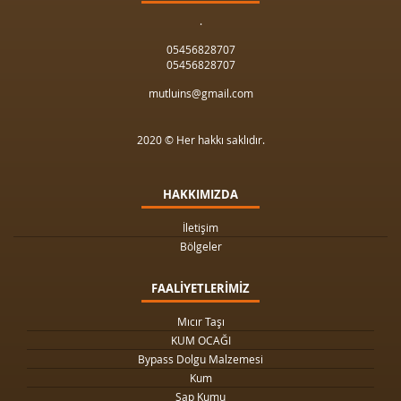
.
05456828707
05456828707
mutluins@gmail.com
2020 © Her hakkı saklıdır.
HAKKIMIZDA
İletişim
Bölgeler
FAALİYETLERİMİZ
Mıcır Taşı
KUM OCAĞI
Bypass Dolgu Malzemesi
Kum
Şap Kumu